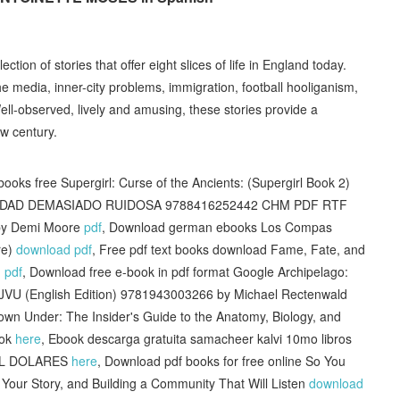
ection of stories that offer eight slices of life in England today.
e media, inner-city problems, immigration, football hooliganism,
 Well-observed, lively and amusing, these stories provide a
ew century.
s free Supergirl: Curse of the Ancients: (Supergirl Book 2)
A SOLEDAD DEMASIADO RUIDOSA 9788416252442 CHM PDF RTF
 by Demi Moore
pdf
, Download german ebooks Los Compas
re)
download pdf
, Free pdf text books download Fame, Fate, and
 pdf
, Download free e-book in pdf format Google Archipelago:
DJVU (English Edition) 9781943003266 by Michael Rectenwald
n Under: The Insider's Guide to the Anatomy, Biology, and
ook
here
, Ebook descarga gratuita samacheer kalvi 10mo libros
IL DOLARES
here
, Download pdf books for free online So You
g Your Story, and Building a Community That Will Listen
download