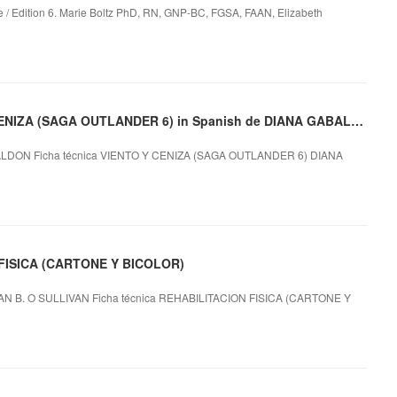
ce / Edition 6. Marie Boltz PhD, RN, GNP-BC, FGSA, FAAN, Elizabeth
Descargar ebook gratis en español VIENTO Y CENIZA (SAGA OUTLANDER 6) in Spanish de DIANA GABALDON
LDON Ficha técnica VIENTO Y CENIZA (SAGA OUTLANDER 6) DIANA
 FISICA (CARTONE Y BICOLOR)
 B. O SULLIVAN Ficha técnica REHABILITACION FISICA (CARTONE Y