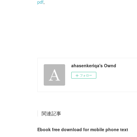
pdf
,
ahasenkeriqa's Ownd
フォロー
関連記事
Ebook free download for mobile phone text