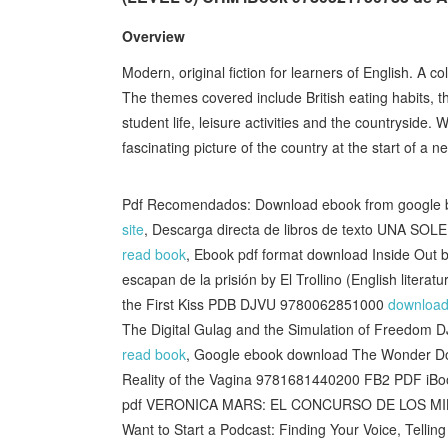
Overview
Modern, original fiction for learners of English. A coll
The themes covered include British eating habits, th
student life, leisure activities and the countryside.
fascinating picture of the country at the start of a n
Pdf Recomendados: Download ebook from google book
site
, Descarga directa de libros de texto UN
read book
, Ebook pdf format download Inside Out
escapan de la prisión by El Trollino (English literatu
the First Kiss PDB DJVU 9780062851000
download
The Digital Gulag and the Simulation of Freedom 
read book
, Google ebook download The Wonder Dow
Reality of the Vagina 9781681440200 FB2 PDF iB
pdf VERONICA MARS: EL CONCURSO DE LOS M
Want to Start a Podcast: Finding Your Voice, Tellin