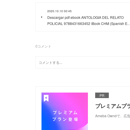
2020.10.10 00:45
Descargar pdf ebook ANTOLOGIA DEL RELATO
POLICIAL 9788431663452 iBook CHM (Spanish E
0
コメント
PR
プレミアムプ
Ameba Ownd