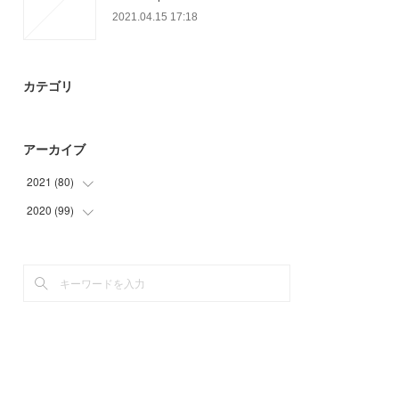
2021.04.15 17:18
カテゴリ
アーカイブ
2021
(
80
)
2020
(
99
(
13
)
)
(
18
)
(
3
)
(
26
)
(
3
)
(
23
)
(
12
)
(
39
)
(
36
)
(
6
)